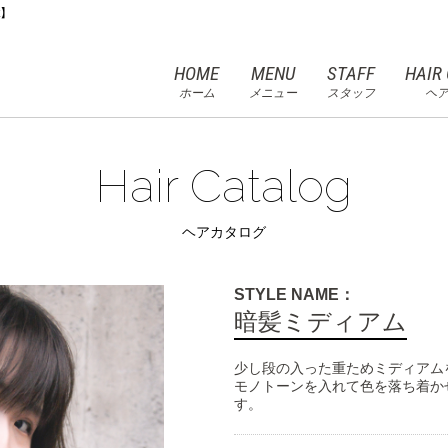
t】
HOME
MENU
STAFF
HAIR
ホーム
メニュー
スタッフ
ヘ
Hair Catalog
ヘアカタログ
STYLE NAME：
暗髪ミディアム
少し段の入った重ためミディアム
モノトーンを入れて色を落ち着か
す。