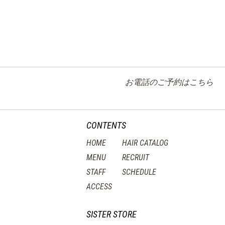
お電話のご予約はこちら
CONTENTS
HOME
HAIR CATALOG
MENU
RECRUIT
STAFF
SCHEDULE
ACCESS
SISTER STORE