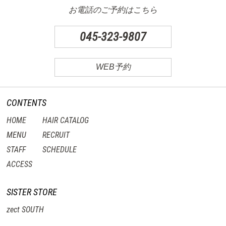
お電話のご予約はこちら
045-323-9807
WEB予約
CONTENTS
HOME
HAIR CATALOG
MENU
RECRUIT
STAFF
SCHEDULE
ACCESS
SISTER STORE
zect SOUTH