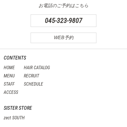
お電話のご予約はこちら
045-323-9807
WEB予約
CONTENTS
HOME
HAIR CATALOG
MENU
RECRUIT
STAFF
SCHEDULE
ACCESS
SISTER STORE
zect SOUTH