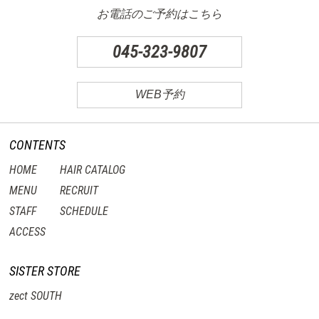
お電話のご予約はこちら
045-323-9807
WEB予約
CONTENTS
HOME
HAIR CATALOG
MENU
RECRUIT
STAFF
SCHEDULE
ACCESS
SISTER STORE
zect SOUTH