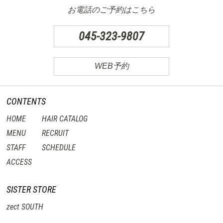
お電話のご予約はこちら
045-323-9807
WEB予約
CONTENTS
HOME
HAIR CATALOG
MENU
RECRUIT
STAFF
SCHEDULE
ACCESS
SISTER STORE
zect SOUTH