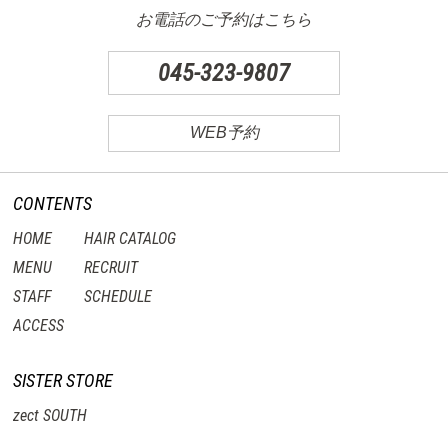
お電話のご予約はこちら
045-323-9807
WEB予約
CONTENTS
HOME
HAIR CATALOG
MENU
RECRUIT
STAFF
SCHEDULE
ACCESS
SISTER STORE
zect SOUTH