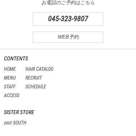
お電話のご予約はこちら
045-323-9807
WEB予約
CONTENTS
HOME
HAIR CATALOG
MENU
RECRUIT
STAFF
SCHEDULE
ACCESS
SISTER STORE
zect SOUTH