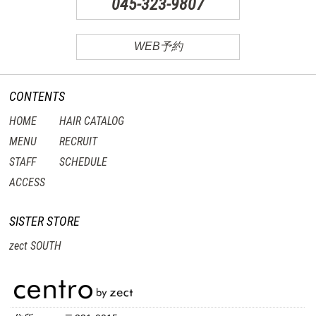
045-323-9807
WEB予約
CONTENTS
HOME
HAIR CATALOG
MENU
RECRUIT
STAFF
SCHEDULE
ACCESS
SISTER STORE
zect SOUTH